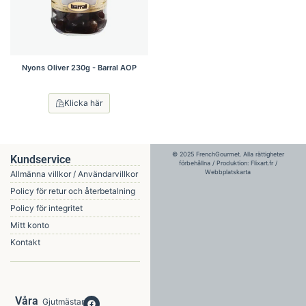
Nyons Oliver 230g - Barral AOP
Klicka här
© 2025 FrenchGourmet. Alla rättigheter
Kundservice
förbehållna / Produktion:
Flixart.fr
/
Webbplatskarta
Allmänna villkor / Användarvillkor
Policy för retur och återbetalning
Policy för integritet
Mitt konto
Kontakt
Våra
Gjutmästare