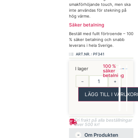
smakförhöjande touch, men ska
inte användas för stekning på
hög värme.
Säker betalning
Beställ med fullt förtroende – 100
% säker betalning och snabb
leverans i hela Sverige.
ART.NR. : PF341
100 %
I lager
säker
betalning
−
+
LÄGG TILL I VARUKOR
Fri frakt på alla beställningar
över 500 kr!
Om Produkten