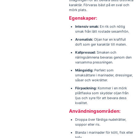
tillagningen för att bevara dess distinkta
karaktär. Förvaras bäst på en sval och
mörk plats.
Egenskaper:
Intensiv smak:
En rik och nötig
smak från lätt rostade sesamfrön.
Aromatisk:
Oljan har en kraftfull
doft som ger karaktär till maten.
Kallpressad:
Smaken och
näringsämnena bevaras genom den
varsamma pressningen.
Mångsidig:
Perfekt som
smaksättare i marinader, dressingar,
såser och wokrätter.
Förpackning:
Kommer i en mörk
plåtflaska som skyddar oljan från
ljus och syre för att bevara dess
kvalitet.
Användningsområden:
Droppa över färdiga nudelrätter,
soppor eller ris.
Blanda i marinader för kött, fisk eller
tofu.