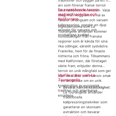
traditioner och bygger på ett rikt
arv som förenar fransk terroir
En enastående terroir
med kalifornisk innovation. Varje
mellan Frankrike och
steg, från noggrannt urval av
Kalifornien
råvaror till långsam och varsam
kallpressning, speglar en djup
Ingredienserna som La
respekt för naturen och
Tourangelle använder kommer
produktens kvalitet.
huvudsakligen från franska
regioner som är kända för sina
rika odlingar, särskilt sydvästra
Frankrike, hem för de finaste
nötterna och fröna. Tillsammans
med Kalifornien, där företaget
växte fram, erbjuder denna
terroir en unik mångfald som ger
Varför vi har valt La
oljor med äkta och intensiv smak
Tourangelle
– en berättelse om en unik
kombination av europeisk
Bevarat hantverksskicklighet:
tradition och amerikansk
La Tourangelle använder
excellens.
traditionella
kallpressningstekniker som
garanterar en skonsam
extraktion och bevarar