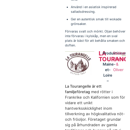
Använd i en asiatisk inspirerad
salladsdressing.
Ger en autentisk smak till wokade
grönsaker.
Förvaras svalt och mörkt. Oljan behöver
inte förvaras i kylskåp, men en sval
plats är bäst för att behålla smaken och
doften.
LA
Produktionsre
Delikates
TOURANGE
:
Olivoljor
Maine-
&
et-
Oliver
Loire
–
La Tourangelle är ett
familjeföretag
med rötter i
Frankrike och Kalifornien som för
vidare ett unikt
hantverksskicklighet inom
tillverkning av högkvalitativa nöt-
och fröoljor. Företaget grundar
sig på århundraden av gamla