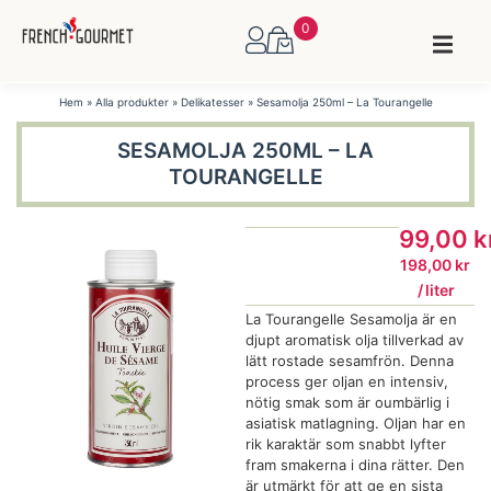
0
Hem
»
Alla produkter
»
Delikatesser
»
Sesamolja 250ml – La Tourangelle
SESAMOLJA 250ML – LA
TOURANGELLE
99,00
k
198,00
kr
/
 liter 
La Tourangelle Sesamolja är en
djupt aromatisk olja tillverkad av
lätt rostade sesamfrön. Denna
process ger oljan en intensiv,
nötig smak som är oumbärlig i
asiatisk matlagning. Oljan har en
rik karaktär som snabbt lyfter
fram smakerna i dina rätter. Den
är utmärkt för att ge en sista