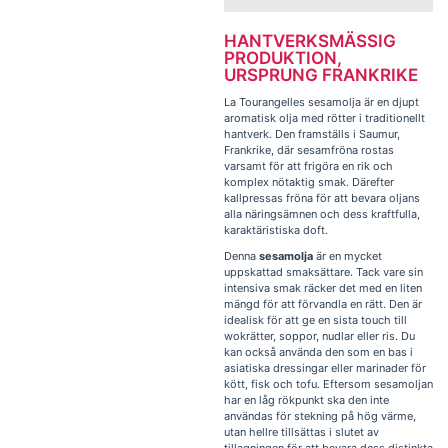
HANTVERKSMÄSSIG
PRODUKTION,
URSPRUNG FRANKRIKE
La Tourangelles sesamolja är en djupt
aromatisk olja med rötter i traditionellt
hantverk. Den framställs i Saumur,
Frankrike, där sesamfröna rostas
varsamt för att frigöra en rik och
komplex nötaktig smak. Därefter
kallpressas fröna för att bevara oljans
alla näringsämnen och dess kraftfulla,
karaktäristiska doft.
Denna
sesamolja
är en mycket
uppskattad smaksättare. Tack vare sin
intensiva smak räcker det med en liten
mängd för att förvandla en rätt. Den är
idealisk för att ge en sista touch till
wokrätter, soppor, nudlar eller ris. Du
kan också använda den som en bas i
asiatiska dressingar eller marinader för
kött, fisk och tofu. Eftersom sesamoljan
har en låg rökpunkt ska den inte
användas för stekning på hög värme,
utan hellre tillsättas i slutet av