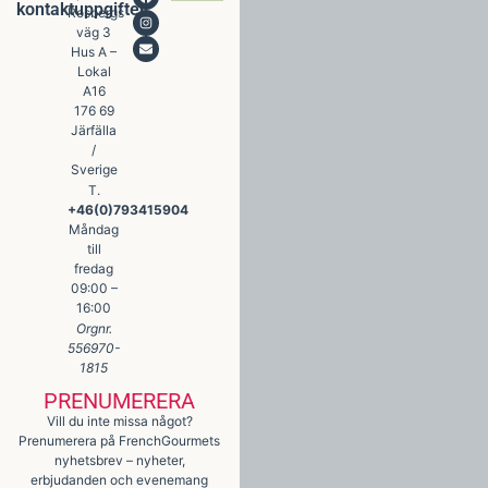
kontaktuppgifter
Rosbergs
väg 3
Hus A –
Lokal
A16
176 69
Järfälla
/
Sverige
T.
+46(0)793415904
Måndag
till
fredag
09:00 –
16:00
Orgnr.
556970-
1815
PRENUMERERA
Vill du inte missa något?
Prenumerera på FrenchGourmets
nyhetsbrev – nyheter,
erbjudanden och evenemang