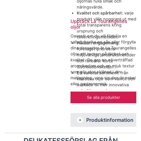
oljornas fulla smak och
näringsvärde.
Kvalitet och spårbarhet:
varje
produkt väljs noggrant ut med
Upptäck La Tourangelles
total transparens kring
oljor
ursprung och
Oavsett om du vill förhöja en
tillverkningsmetoder.
sallad, berika en sås eller förgylla
Hållbart engagemang:
dina desserter är La Tourangelles
företaget prioriterar
oljor ett tecken på äkthet och
miljövänliga jordbruksmetoder
kvalitet. De ger en oöverträffad
och föredrar korta
aromrikedom och en mjuk textur
distributionskedjor.
som gör stor skillnad i din
Ett varierat sortiment:
från
matlagning, vare sig den är enkel
klassiska oljor som valnöt och
eller gastronomisk.
avokado till mer innovativa
och djärva smaker, som
erbjuder en verklig sensorisk
Se alla produkter
upplevelse för
gourmetälskare.
Produktinformation
DELIKATESSFÖRSLAG FRÅN