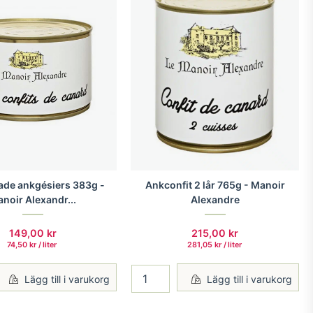
rade ankgésiers 383g -
Ankconfit 2 lår 765g - Manoir
noir Alexandr...
Alexandre
149,00
kr
215,00
kr
74,50
kr
/
 liter 
281,05
kr
/
 liter 
Lägg till i varukorg
Lägg till i varukorg