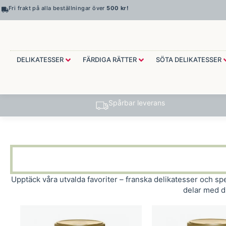
Fri frakt på alla beställningar över
500 kr!
DELIKATESSER
FÄRDIGA RÄTTER
SÖTA DELIKATESSER
Spårbar leverans
Upptäck våra utvalda favoriter – franska delikatesser och spe
delar med d