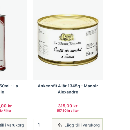
50ml - La
Ankconfit 4 lår 1345g - Manoir
le
Alexandre
9,00
kr
315,00
kr
0
kr
/
 liter 
157,50
kr
/
 liter 
ill i varukorg
Lägg till i varukorg