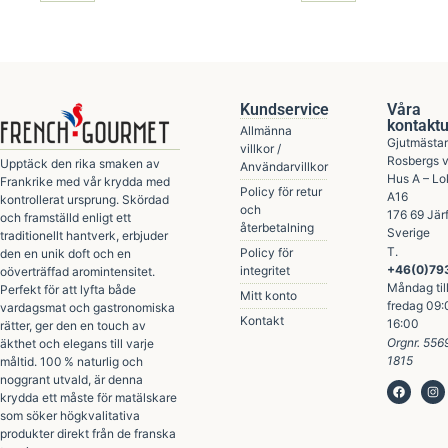
Kundservice
Våra
kontaktu
Allmänna
Gjutmästa
villkor /
Rosbergs 
Upptäck den rika smaken av
Användarvillkor
Hus A – Lo
Frankrike med vår krydda med
Policy för retur
A16
kontrollerat ursprung. Skördad
och
176 69 Järf
och framställd enligt ett
återbetalning
Sverige
traditionellt hantverk, erbjuder
T.
Policy för
den en unik doft och en
+46(0)79
integritet
oöverträffad aromintensitet.
Måndag til
Perfekt för att lyfta både
Mitt konto
fredag 09:
vardagsmat och gastronomiska
Kontakt
16:00
rätter, ger den en touch av
Orgnr. 55
äkthet och elegans till varje
1815
måltid. 100 % naturlig och
noggrant utvald, är denna
krydda ett måste för matälskare
som söker högkvalitativa
produkter direkt från de franska