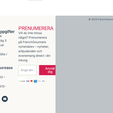
© 2025 FrenchGourmet.
PRENUMERERA
ppgifter
Vill du inte missa
re
något? Prenumerera
väg 3
på FrenchGourmets
kal
nyhetsbrev – nyheter,
erbjudanden och
älla /
evenemang direkt i din
inkorg.
3415904
Anmäl
dig
l
00 –
6970-