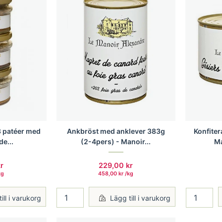
Konfite
3 patéer med
Ankbröst med anklever 383g
Ma
de...
(2-4pers) - Manoir...
r
229,00
kr
kg
458,00
kr
/
kg
ill i varukorg
Lägg till i varukorg