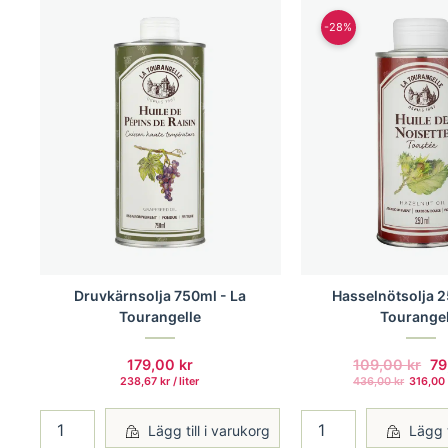
-28%
Druvkärnsolja 750ml - La
Hasselnötsolja 2
Tourangelle
Tourangel
179,00
kr
109,00
kr
7
238,67
kr
/
 liter 
436,00
kr
316,0
Lägg till i varukorg
Lägg t