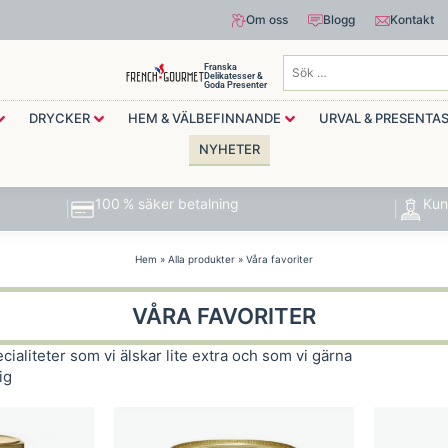
Om oss
Blogg
Kontakt
Franska
Delikatesser &
Goda Presenter
DRYCKER
HEM & VÄLBEFINNANDE
URVAL & PRESENTA
NYHETER
100 % säker betalning
Kun
Hem
»
Alla produkter
»
Våra favoriter
VÅRA FAVORITER
cialiteter som vi älskar lite extra och som vi gärna
ig