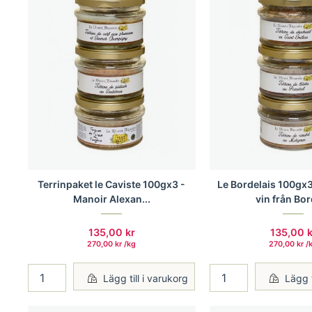
Terrinpaket le Caviste 100gx3 -
Le Bordelais 100gx
Manoir Alexan...
vin från Bor
135,00
kr
135,00
k
270,00
kr
/
kg
270,00
kr
/
Lägg till i varukorg
Lägg t