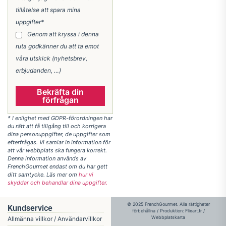
tillåtelse att spara mina
uppgifter*
Genom att kryssa i denna
ruta godkänner du att ta emot
våra utskick (nyhetsbrev,
erbjudanden, …)
Bekräfta din
förfrågan
* I enlighet med GDPR-förordningen har
du rätt att få tillgång till och korrigera
dina personuppgifter, de uppgifter som
efterfrågas. Vi samlar in information för
att vår webbplats ska fungera korrekt.
Denna information används av
FrenchGourmet endast om du har gett
ditt samtycke. Läs mer om
hur vi
skyddar och behandlar dina uppgifter.
© 2025 FrenchGourmet. Alla rättigheter
Kundservice
förbehållna / Produktion:
Flixart.fr
/
Webbplatskarta
Allmänna villkor / Användarvillkor