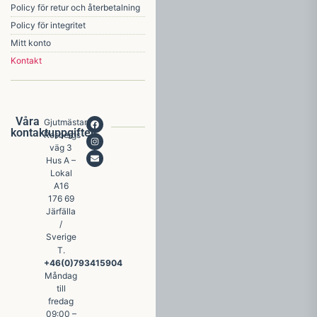
Policy för retur och återbetalning
Policy för integritet
Mitt konto
Kontakt
Våra
Gjutmästare
kontaktuppgifter
Rosbergs
väg 3
Hus A –
Lokal
A16
176 69
Järfälla
/
Sverige
T.
+46(0)793415904
Måndag
till
fredag
09:00 –