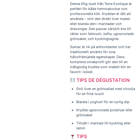
Denna 60g-burk från Terre Exotique är
perfekt för både hemmakockar och
professionella kök. Kryddan är lätt att
använda – strö den direkt över maten
eller blanda den i marinader och
dressingar. Den passar särskilt bra till
rätter som fattoush, kefta, ugnsrostade
grönsaker, och kycklingtagine.
Sumac är rik på antioxidanter och har
traditionellt använts för sina
hälsofrämjande egenskaper. Dess
komplexa smakprofil gör den till en
mångsidig krydda som snabbt blir en
favorit i köket.
TIPS DE DÉGUSTATION
Strö över en grönsallad med olivolja
för en frisk touch
Blanda i yoghurt för en syrlig dip
Krydda ugnsrostade potatisar eller
grönsaker
Tillsätt i marinad till kyckling eller
lamm
TIPS