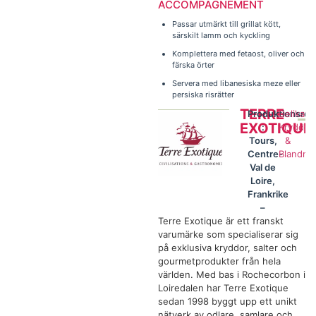
ACCOMPAGNEMENT
Passar utmärkt till grillat kött,
särskilt lamm och kyckling
Komplettera med fetaost, oliver och
färska örter
Servera med libanesiska meze eller
persiska risrätter
TERRE
Produktionsreg
Delikate
EXOTIQUE
:
Kryddor
Tours,
&
Centre-
Blandnin
Val de
Loire,
Frankrike
–
Terre Exotique är ett franskt
varumärke som specialiserar sig
på exklusiva kryddor, salter och
gourmetprodukter från hela
världen. Med bas i Rochecorbon i
Loiredalen har Terre Exotique
sedan 1998 byggt upp ett unikt
nätverk av odlare, samlare och