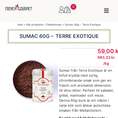
0
Hem
»
Alla produkter
»
Delikatesser
»
Sumac 60g – Terre Exotique
SUMAC 60G – TERRE EXOTIQUE
59,00
983,33
kr
/
kg
Sumac från Terre Exotique är en
livfull krydda med syrlig,
citronliknande smak som ger en
fräsch och aromatisk dimension
till dina rätter. Perfekt till sallader,
grillat, marinader och meze.
Denna 60g-burk är ett måste i
varje kök som älskar autentiska
smaker från Mellanöstern.