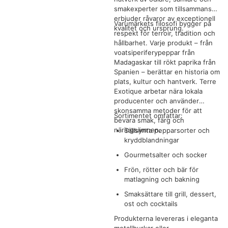
smakexperter som tillsammans
erbjuder råvaror av exceptionell
Varumärkets filosofi bygger på
kvalitet och ursprung.
respekt för terroir, tradition och
hållbarhet. Varje produkt – från
voatsiperiferypeppar från
Madagaskar till rökt paprika från
Spanien – berättar en historia om
plats, kultur och hantverk. Terre
Exotique arbetar nära lokala
producenter och använder
skonsamma metoder för att
Sortimentet omfattar:
bevara smak, färg och
näringsämnen.
Sällsynta pepparsorter och
kryddblandningar
Gourmetsalter och socker
Frön, rötter och bär för
matlagning och bakning
Smaksättare till grill, dessert,
ost och cocktails
Produkterna levereras i eleganta