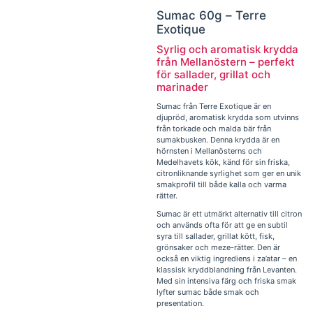
Sumac 60g – Terre
Exotique
Syrlig och aromatisk krydda
från Mellanöstern – perfekt
för sallader, grillat och
marinader
Sumac från Terre Exotique är en
djupröd, aromatisk krydda som utvinns
från torkade och malda bär från
sumakbusken. Denna krydda är en
hörnsten i Mellanösterns och
Medelhavets kök, känd för sin friska,
citronliknande syrlighet som ger en unik
smakprofil till både kalla och varma
rätter.
Sumac är ett utmärkt alternativ till citron
och används ofta för att ge en subtil
syra till sallader, grillat kött, fisk,
grönsaker och meze-rätter. Den är
också en viktig ingrediens i za’atar – en
klassisk kryddblandning från Levanten.
Med sin intensiva färg och friska smak
lyfter sumac både smak och
presentation.