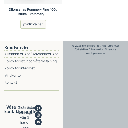
Dijonsenap Pommery Fine 100g
kruka - Pommery ...
Klicka här
© 2025 FrenchGourmet. Alla rättigheter
Kundservice
förbehållna / Produktion:
Flixart.fr
/
Webbplatskarta
Allmänna villkor / Användarvillkor
Policy för retur och återbetalning
Policy för integritet
Mitt konto
Kontakt
Våra
Gjutmästare
kontaktuppgifter
Rosbergs
väg 3
Hus A –
Lokal