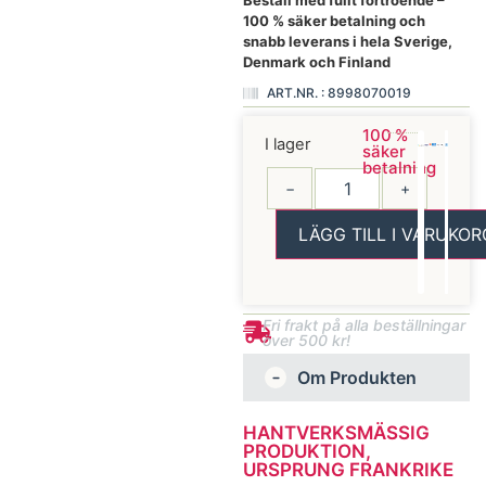
Beställ med fullt förtroende –
100 % säker betalning och
snabb leverans i hela Sverige,
Denmark och Finland
ART.NR. : 8998070019
100 %
I lager
säker
betalning
−
+
LÄGG TILL I VARUKOR
Fri frakt på alla beställningar
över 500 kr!
Om Produkten
HANTVERKSMÄSSIG
PRODUKTION,
URSPRUNG FRANKRIKE