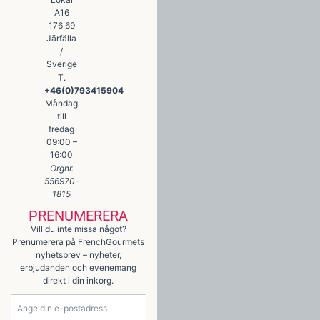
A16
176 69
Järfälla
/
Sverige
T.
+46(0)793415904
Måndag
till
fredag
09:00 –
16:00
Orgnr.
556970-
1815
PRENUMERERA
Vill du inte missa något?
Prenumerera på FrenchGourmets
nyhetsbrev – nyheter,
erbjudanden och evenemang
direkt i din inkorg.