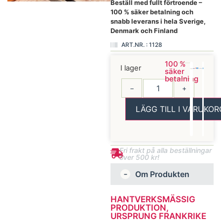
Beställ med fullt förtroende –
100 % säker betalning och
snabb leverans i hela Sverige,
Denmark och Finland
ART.NR. : 1128
100 %
I lager
säker
betalning
−
+
LÄGG TILL I VARUKOR
Fri frakt på alla beställningar
över 500 kr!
Om Produkten
HANTVERKSMÄSSIG
PRODUKTION,
URSPRUNG FRANKRIKE