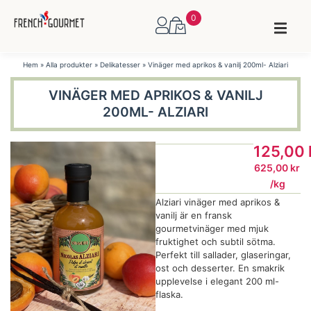
0
Hem
»
Alla produkter
»
Delikatesser
»
Vinäger med aprikos & vanilj 200ml- Alziari
VINÄGER MED APRIKOS & VANILJ
200ML- ALZIARI
125,00
625,00
kr
/
kg
Alziari vinäger med aprikos &
vanilj är en fransk
gourmetvinäger med mjuk
fruktighet och subtil sötma.
Perfekt till sallader, glaseringar,
ost och desserter. En smakrik
upplevelse i elegant 200 ml-
flaska.