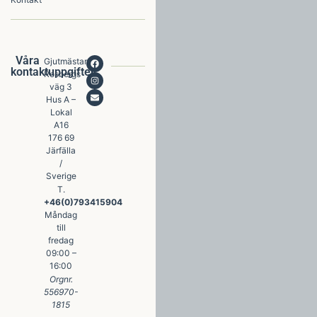
Våra
Gjutmästare
kontaktuppgifter
Rosbergs
väg 3
Hus A –
Lokal
A16
176 69
Järfälla
/
Sverige
T.
+46(0)793415904
Måndag
till
fredag
09:00 –
16:00
Orgnr.
556970-
1815