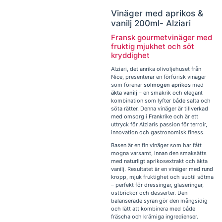
Vinäger med aprikos &
vanilj 200ml- Alziari
Fransk gourmetvinäger med
fruktig mjukhet och söt
kryddighet
Alziari, det anrika olivoljehuset från
Nice, presenterar en förförisk vinäger
som förenar
solmogen aprikos
med
äkta vanilj
– en smakrik och elegant
kombination som lyfter både salta och
söta rätter. Denna vinäger är tillverkad
med omsorg i Frankrike och är ett
uttryck för Alziaris passion för terroir,
innovation och gastronomisk finess.
Basen är en fin vinäger som har fått
mogna varsamt, innan den smaksätts
med naturligt aprikosextrakt och äkta
vanilj. Resultatet är en vinäger med rund
kropp, mjuk fruktighet och subtil sötma
– perfekt för dressingar, glaseringar,
ostbrickor och desserter. Den
balanserade syran gör den mångsidig
och lätt att kombinera med både
fräscha och krämiga ingredienser.