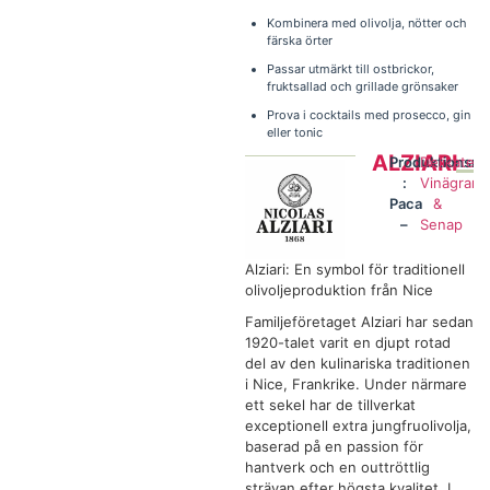
Kombinera med olivolja, nötter och
färska örter
Passar utmärkt till ostbrickor,
fruktsallad och grillade grönsaker
Prova i cocktails med prosecco, gin
eller tonic
ALZIARI
Produktionsre
Delikatess
:
Vinägrar
Paca
&
–
Senap
Alziari: En symbol för traditionell
olivoljeproduktion från Nice
Familjeföretaget Alziari har sedan
1920-talet varit en djupt rotad
del av den kulinariska traditionen
i Nice, Frankrike. Under närmare
ett sekel har de tillverkat
exceptionell extra jungfruolivolja,
baserad på en passion för
hantverk och en outtröttlig
strävan efter högsta kvalitet. I