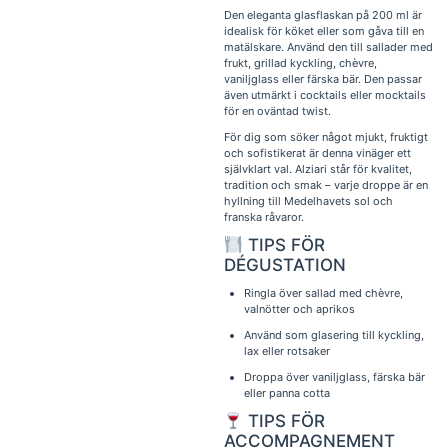
Den eleganta glasflaskan på 200 ml är
idealisk för köket eller som gåva till en
matälskare. Använd den till sallader med
frukt, grillad kyckling, chèvre,
vaniljglass eller färska bär. Den passar
även utmärkt i cocktails eller mocktails
för en oväntad twist.
För dig som söker något mjukt, fruktigt
och sofistikerat är denna vinäger ett
självklart val. Alziari står för kvalitet,
tradition och smak – varje droppe är en
hyllning till Medelhavets sol och
franska råvaror.
TIPS FÖR
DÉGUSTATION
Ringla över sallad med chèvre,
valnötter och aprikos
Använd som glasering till kyckling,
lax eller rotsaker
Droppa över vaniljglass, färska bär
eller panna cotta
TIPS FÖR
ACCOMPAGNEMENT