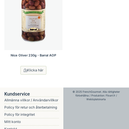
Nice Oliver 230g - Barral AOP
Klicka här
© 2025 FrenchGourmet. Alla rättigheter
Kundservice
förbehållna / Produktion:
Flixart.fr
/
Webbplatskarta
Allmänna villkor / Användarvillkor
Policy för retur och återbetalning
Policy för integritet
Mitt konto
Kontakt