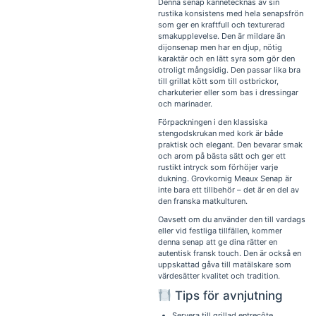
Denna senap kännetecknas av sin
rustika konsistens med hela senapsfrön
som ger en kraftfull och texturerad
smakupplevelse. Den är mildare än
dijonsenap men har en djup, nötig
karaktär och en lätt syra som gör den
otroligt mångsidig. Den passar lika bra
till grillat kött som till ostbrickor,
charkuterier eller som bas i dressingar
och marinader.
Förpackningen i den klassiska
stengodskrukan med kork är både
praktisk och elegant. Den bevarar smak
och arom på bästa sätt och ger ett
rustikt intryck som förhöjer varje
dukning. Grovkornig Meaux Senap är
inte bara ett tillbehör – det är en del av
den franska matkulturen.
Oavsett om du använder den till vardags
eller vid festliga tillfällen, kommer
denna senap att ge dina rätter en
autentisk fransk touch. Den är också en
uppskattad gåva till matälskare som
värdesätter kvalitet och tradition.
Tips för avnjutning
Servera till grillad entrecôte,