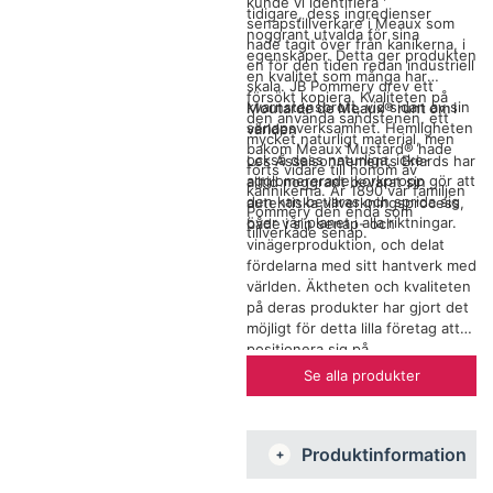
kunde vi identifiera
tidigare, dess ingredienser
senapstillverkare i Meaux som
noggrant utvalda för sina
hade tagit över från kanikerna, i
egenskaper. Detta ger produkten
en för den tiden redan industriell
en kvalitet som många har
skala. JB Pommery drev ett
försökt kopiera. Kvaliteten på
kvarnstensbrott, vid sidan av sin
Moutarde de Meaux® runt om i
den använda sandstenen, ett
senapsverksamhet. Hemligheten
världen
mycket naturligt material, men
bakom Meaux Mustard® hade
också dess naturliga, icke-
Les Assaisonnements Briards har
förts vidare till honom av
agglomererade korkpropp gör att
alltid noggrant bevarat sin
kannikerna. År 1890 var familjen
den kan bevaras och sprida sig
autentiska tillverkningsprocess,
Pommery den enda som
över vår planet i alla riktningar.
både i sin senap- och
tillverkade senap.
vinägerproduktion, och delat
fördelarna med sitt hantverk med
världen. Äktheten och kvaliteten
på deras produkter har gjort det
möjligt för detta lilla företag att
positionera sig på
premiummarknaden och
Se alla produkter
generera 75 % av sina intäkter
från export. De har fängslat
konsumenter i nästan 40 länder.
Produktinformation