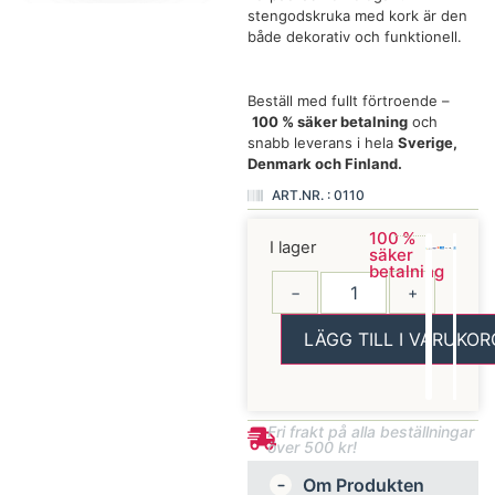
stengodskruka med kork är den
både dekorativ och funktionell.
Beställ med fullt förtroende –
100 % säker betalning
och
snabb leverans i hela
Sverige,
Denmark och Finland.
ART.NR. : 0110
100 %
I lager
säker
betalning
−
+
LÄGG TILL I VARUKOR
Fri frakt på alla beställningar
över 500 kr!
Om Produkten