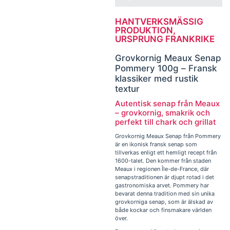
HANTVERKSMÄSSIG
PRODUKTION,
URSPRUNG FRANKRIKE
Grovkornig Meaux Senap
Pommery 100g – Fransk
klassiker med rustik
textur
Autentisk senap från Meaux
– grovkornig, smakrik och
perfekt till chark och grillat
Grovkornig Meaux Senap från Pommery
är en ikonisk fransk senap som
tillverkas enligt ett hemligt recept från
1600-talet. Den kommer från staden
Meaux i regionen Île-de-France, där
senapstraditionen är djupt rotad i det
gastronomiska arvet. Pommery har
bevarat denna tradition med sin unika
grovkorniga senap, som är älskad av
både kockar och finsmakare världen
över.