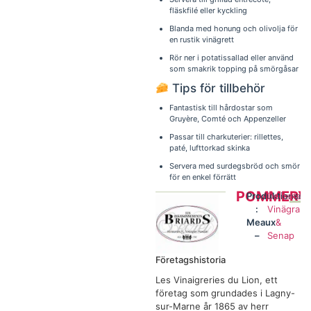
fläskfilé eller kyckling
Blanda med honung och olivolja för
en rustik vinägrett
Rör ner i potatissallad eller använd
som smakrik topping på smörgåsar
Tips för tillbehör
Fantastisk till hårdostar som
Gruyère, Comté och Appenzeller
Passar till charkuterier: rillettes,
paté, lufttorkad skinka
Servera med surdegsbröd och smör
för en enkel förrätt
POMMERY
Produktionsre
Delikates
:
Vinägrar
Meaux
&
–
Senap
Företagshistoria
Les Vinaigreries du Lion, ett
företag som grundades i Lagny-
sur-Marne år 1865 av herr