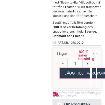
med “Bean-to-Bar”-filosofi och är
fri från tillsatser, vilket framhäver
kakaons naturliga smak. En
idealisk choklad för finsmakare.
Beställ med fullt förtroende –
100 % säker betalning
och
snabb leverans i hela
Sverige,
Denmark och Finland.
ART.NR. : GRC0210
100 %
I lager
säker
betalning
−
+
LÄGG TILL I VARUKOR
Fri frakt på alla beställningar
över 500 kr!
Om Produkten