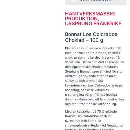
HANTVERKSMÄSSIG
PRODUKTION,
URSPRUNG FRANKRIKE
Bonnat Los Colorados
Choklad – 100 g
Kliv in i en värld av exceptionell smak
med Bonnat Los Colorados, en mörk
choklad som hyllar det rika arvet från
Venezuela. Denna choklad är skapad av
den legendariska chokladmästaren
Stéphane Bonnat, som är känd för sitt
outtröttliga sökande efter de mest
sällsynta och aromatiska
kakaobönorna. Los Colorados är inget
undantag; den är tillverkad av
ursprungliga bönor från de frodiga
dalarna i Venezuela, ett land med en lång
och stolt tradition av kakaoodling.
Med en kakaohalt på 75 % erbjuder
Bonnat Los Colorados en djupt
nyanserad och komplex
smakupplevelse. Redan vid första biten