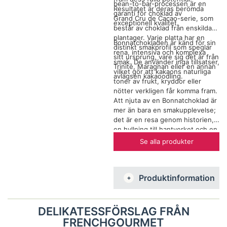
bean-to-bar-processen är en
Resultatet är deras berömda
garanti för choklad av
Grand Cru de Cacao-serie, som
exceptionell kvalitet.
består av choklad från enskilda
plantager. Varje platta har en
Bonnatchokladen är känd för sin
distinkt smakprofil som speglar
rena, intensiva och komplexa
sitt ursprung, vare sig det är från
smak. De använder inga tillsatser,
Trinité, Maragnan eller en annan
vilket gör att kakaons naturliga
avlägsen kakaoodling.
toner av frukt, kryddor eller
nötter verkligen får komma fram.
Att njuta av en Bonnatchoklad är
mer än bara en smakupplevelse;
det är en resa genom historien,
en hyllning till hantverket och en
utforskning av kakaobönans
Se alla produkter
sanna karaktär.
Produktinformation
DELIKATESSFÖRSLAG FRÅN
FRENCHGOURMET