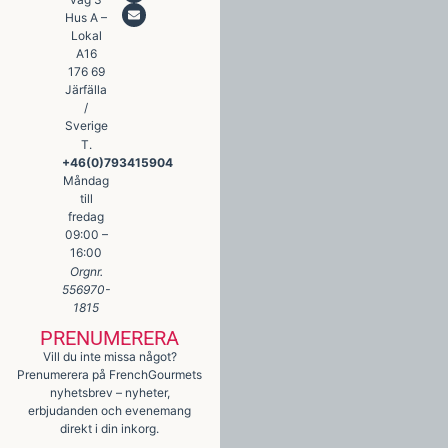
Hus A –
Lokal
A16
176 69
Järfälla
/
Sverige
T.
+46(0)793415904
Måndag
till
fredag
09:00 –
16:00
Orgnr.
556970-
1815
PRENUMERERA
Vill du inte missa något?
Prenumerera på FrenchGourmets
nyhetsbrev – nyheter,
erbjudanden och evenemang
direkt i din inkorg.