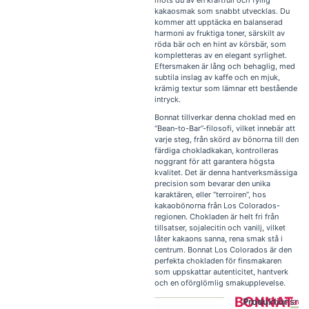
möts du av en kraftfull och fyllig
kakaosmak som snabbt utvecklas. Du
kommer att upptäcka en balanserad
harmoni av fruktiga toner, särskilt av
röda bär och en hint av körsbär, som
kompletteras av en elegant syrlighet.
Eftersmaken är lång och behaglig, med
subtila inslag av kaffe och en mjuk,
krämig textur som lämnar ett bestående
intryck.
Bonnat tillverkar denna choklad med en
“Bean-to-Bar”-filosofi, vilket innebär att
varje steg, från skörd av bönorna till den
färdiga chokladkakan, kontrolleras
noggrant för att garantera högsta
kvalitet. Det är denna hantverksmässiga
precision som bevarar den unika
karaktären, eller “terroiren”, hos
kakaobönorna från Los Colorados-
regionen. Chokladen är helt fri från
tillsatser, sojalecitin och vanilj, vilket
låter kakaons sanna, rena smak stå i
centrum. Bonnat Los Colorados är den
perfekta chokladen för finsmakaren
som uppskattar autenticitet, hantverk
och en oförglömlig smakupplevelse.
BONNAT
Produktionsreg
Choklad