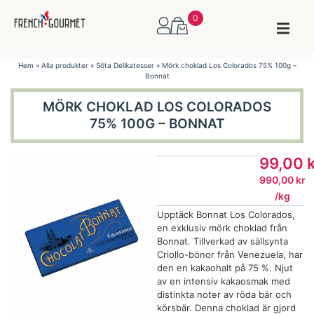
0
Hem
»
Alla produkter
»
Söta Delikatesser
»
Mörk choklad Los Colorados 75% 100g –
Bonnat
MÖRK CHOKLAD LOS COLORADOS
75% 100G – BONNAT
99,00
990,00
kr
/
kg
Upptäck Bonnat Los Colorados,
en exklusiv mörk choklad från
Bonnat. Tillverkad av sällsynta
Criollo-bönor från Venezuela, har
den en kakaohalt på 75 %. Njut
av en intensiv kakaosmak med
distinkta noter av röda bär och
körsbär. Denna choklad är gjord