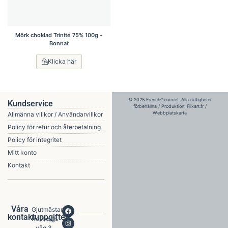
Mörk choklad Trinité 75% 100g -
Bonnat
Klicka här
© 2025 FrenchGourmet. Alla rättigheter
Kundservice
förbehållna / Produktion:
Flixart.fr
/
Webbplatskarta
Allmänna villkor / Användarvillkor
Policy för retur och återbetalning
Policy för integritet
Mitt konto
Kontakt
Våra
Gjutmästare
kontaktuppgifter
Rosbergs
väg 3