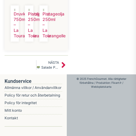
Druvkärnsolja
Pistageolja
Pistageolja
750ml
250ml
250ml
–
–
–
La
La
La
Tourangelle
Tourangelle
Tourangelle
NÄSTA
Salade Périgourdine med konfiterade ankgésiers
© 2025 FrenchGourmet. Alla rättigheter
Kundservice
förbehållna / Produktion:
Flixart.fr
/
Webbplatskarta
Allmänna villkor / Användarvillkor
Policy för retur och återbetalning
Policy för integritet
Mitt konto
Kontakt