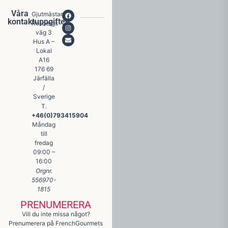
Våra
Gjutmästare
kontaktuppgifter
Rosbergs
väg 3
Hus A –
Lokal
A16
176 69
Järfälla
/
Sverige
T.
+46(0)793415904
Måndag
till
fredag
09:00 –
16:00
Orgnr.
556970-
1815
PRENUMERERA
Vill du inte missa något?
Prenumerera på FrenchGourmets