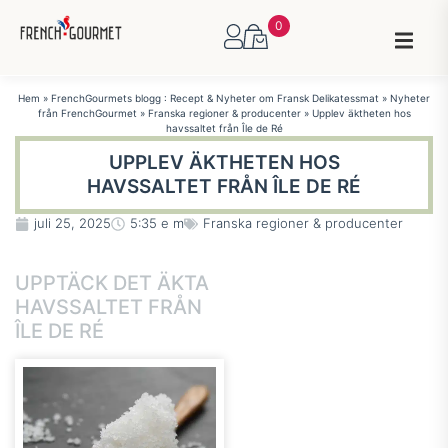
0
Hem
»
FrenchGourmets blogg : Recept & Nyheter om Fransk Delikatessmat
»
Nyheter
från FrenchGourmet
»
Franska regioner & producenter
»
Upplev äktheten hos
havssaltet från Île de Ré
UPPLEV ÄKTHETEN HOS
HAVSSALTET FRÅN ÎLE DE RÉ
juli 25, 2025
5:35 e m
Franska regioner & producenter
UPPTÄCK DET ÄKTA
HAVSSALTET FRÅN
ÎLE DE RÉ